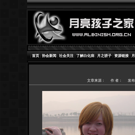
|
首页
|
协会新闻
|
社会关注
|
了解白化病
|
月之骄子
|
资源链接
|
月
文章来源：
作 者：
发布时