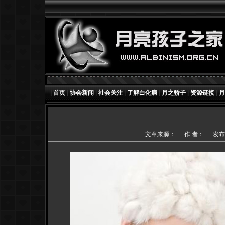
|
首页
|
协会新闻
|
社会关注
|
了解白化病
|
月之骄子
|
资源链接
|
月
文章来源：
作 者：
发布时