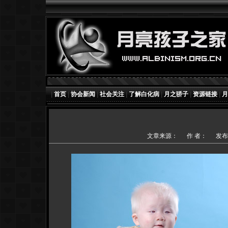
|
首页
|
协会新闻
|
社会关注
|
了解白化病
|
月之骄子
|
资源链接
|
月
文章来源：
作 者：
发布时