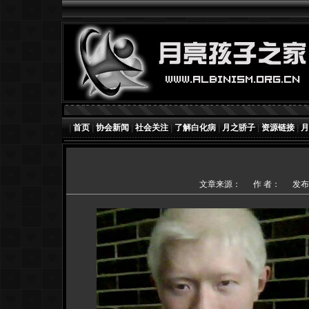
|
首页
|
协会新闻
|
社会关注
|
了解白化病
|
月之骄子
|
资源链接
|
月
文章来源：
作 者：
发布时